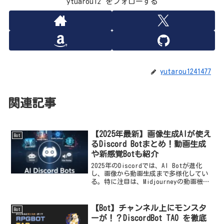
ytuarou12 をフォローする
yutarou1241477
関連記事
【2025年最新】画像生成AIが使え
Bot
るDiscord Botまとめ！動画生成
や新感覚Botも紹介
2025年のDiscordでは、AI Botが進化
し、画像から動画生成まで多様化してい
る。特に注目は、Midjourneyの動画機能
や、会話を活性化する「はいロボ」。さ
まざまなニーズに応じたBotが登場し、ク
リエイティブなコミュニケーションを促
【Bot】チャンネル上にモンスタ
Bot
進している。
ーが！？DiscordBot TAO を徹底