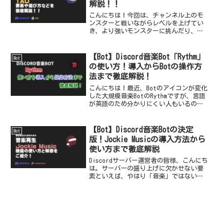
解説！！
こんにちは！今回は、チャンネル上のモ
ンスターと戦いながらレベルを上げてい
き、より強いモンスターに挑んだり、武
器を選んだりとやりこみ要素満載のRPG
Discord Bot TAOを紹介します！
【Bot】Discord音楽Bot「Rythm」
Bot
の使い方！導入からBotの操作方
法まで徹底解説！
こんにちは！最近、Botのアイコンが変化
した大規模音楽BotのRythmですが、言語
が英語のため分かりにくい人もいるので
はないでしょうか？今回は、その
「Rythm」を分かりやすくご紹介していき
ます！
【Bot】Discord音楽Botの決定
Bot
版！Jockie Musicの導入方法から
使い方まで徹底解説
Discordサーバー運営者の皆様、こんにち
は。サーバーの盛り上げに欠かせない要
素といえば、やはり「音楽」ではないで
しょうか。かつてはRythmやGroovyと...