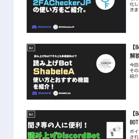
化し
きま
【B
Bot
解
今回
その
紹介
【
Bot
BO
ボイ
され