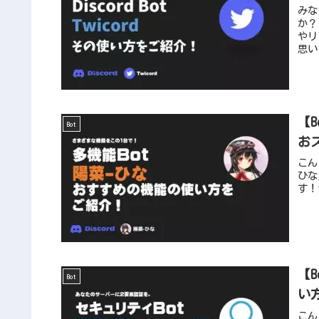
みな
か？
やリ
思い
す！
【
Bot
お
こん
ひな
す！
【B
Bot
い
こん