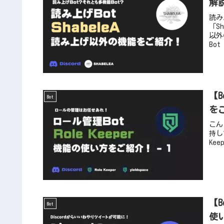
解
読み
「S
以外
Bo
【B
Bot
を
こん
持し
Ke
【B
Bot
使