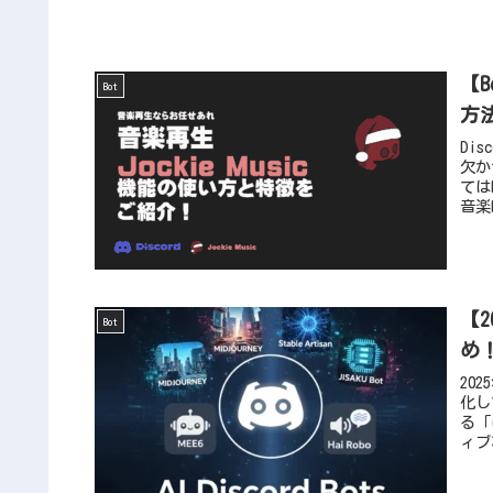
【B
Bot
方
Di
欠か
ては
音楽
【2
Bot
め
20
化し
る「
ィブ