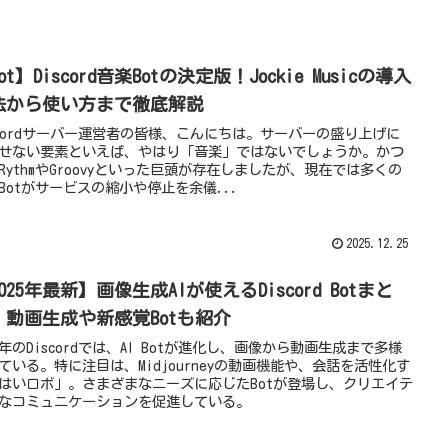
ot】Discord音楽Botの決定版！Jockie Musicの導入
法から使い方まで徹底解説
scordサーバー運営者の皆様、こんにちは。サーバーの盛り上げに
せない要素といえば、やはり「音楽」ではないでしょうか。かつ
RythmやGroovyといった巨頭が存在しましたが、現在では多くの
Botがサービスの縮小や停止を余儀...
2025.12.25
025年最新】画像生成AIが使えるDiscord Botまと
！動画生成や新感覚Botも紹介
25年のDiscordでは、AI Botが進化し、画像から動画生成まで多様
ている。特に注目は、Midjourneyの動画機能や、会話を活性化す
はいロボ」。さまざまなニーズに応じたBotが登場し、クリエイテ
なコミュニケーションを促進している。