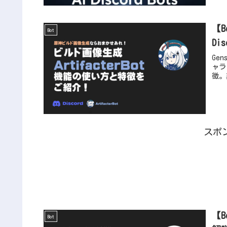
【
Bot
Di
Gen
ャラ
徴。
スポ
【B
Bot