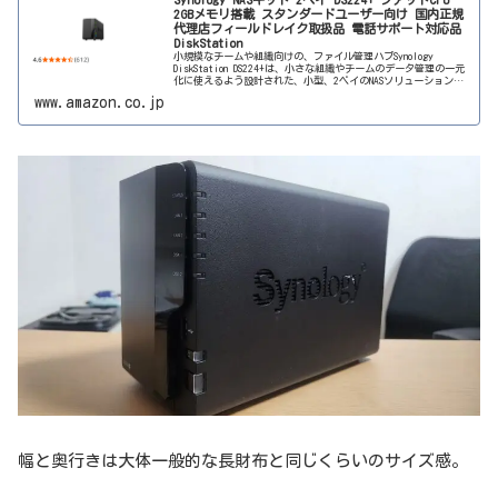
2GBメモリ搭載 スタンダードユーザー向け 国内正規
代理店フィールドレイク取扱品 電話サポート対応品
DiskStation
小規模なチームや組織向けの、ファイル管理ハブSynology
DiskStation DS224+は、小さな組織やチームのデータ管理の一元
化に使えるよう設計された、小型、2ベイのNASソリューションで
す。Synology DiskStati...
www.amazon.co.jp
幅と奥行きは大体一般的な長財布と同じくらいのサイズ感。