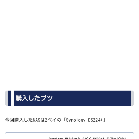
購入したブツ
今回購入したNASは2ベイの「Synology DS224+」
Synology NASキット 2ベイ DS224+ クアッドCPU