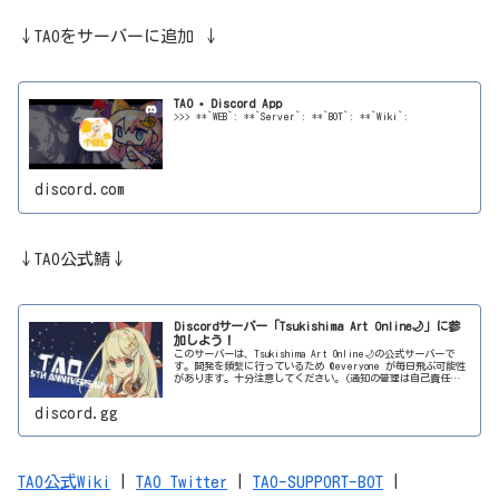
↓TAOをサーバーに追加 ↓
TAO • Discord App
>>> **`WEB`: **`Server`: **`BOT`: **`Wiki`:
discord.com
↓TAO公式鯖↓
Discordサーバー「Tsukishima Art Online🌙」に参
加しよう！
このサーバーは、Tsukishima Art Online🌙の公式サーバーで
す。開発を頻繫に行っているため @everyone が毎日飛ぶ可能性
があります。十分注意してください。(通知の管理は自己責任で)
| 6741人のメンバー
discord.gg
TAO公式Wiki
|
TAO Twitter
|
TAO-SUPPORT-BOT
|