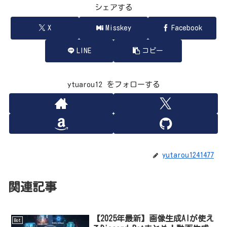
シェアする
X
Misskey
Facebook
LINE
コピー
ytuarou12 をフォローする
yutarou1241477
関連記事
【2025年最新】画像生成AIが使え
Bot