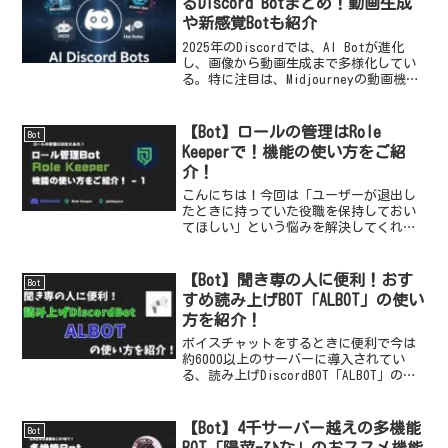
るDiscord Botまとめ！動画生成
や新感覚Botも紹介
2025年のDiscordでは、AI Botが進化
し、画像から動画生成まで多様化してい
る。特に注目は、Midjourneyの動画機能
や、会話を活性化する「はいロボ」。さ
まざまなニーズに応じたBotが登場し、ク
リエイティブなコミュニケーションを促
【Bot】ロールの管理はRole
Bot
進している。
Keeperで！機能の使い方をご紹
介！
こんにちは！今回は「ユーザーが退出し
たときに持っていた役職を保持しておい
てほしい」という悩みを解決してくれる
DiscordBot「Role Keeper」の使い方を
ご紹介します！
【Bot】聞き専の人に便利！おす
Bot
すめ読み上げBOT「ALBOT」の使い
方を紹介！
ボイスチャットをするときに便利で今は
約6000以上のサーバーに導入されてい
る、読み上げDiscordBOT「ALBOT」の使
い方から、有料プランの加入方法まで分
かりやすく紹介します！
【Bot】4千サーバー越えの多機能
Bot